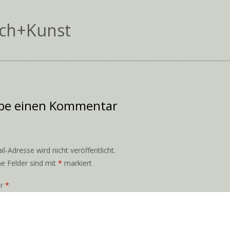
ch+Kunst
ibe einen Kommentar
l-Adresse wird nicht veröffentlicht.
he Felder sind mit
*
markiert
ar
*