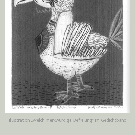
Illustration „Welch merkwürdige Befreiung“ im Gedichtband